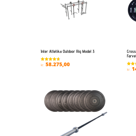
Inter Atletika Outdoor Rig Model 3
Cross
Farve
58.275,00
Vurderet
kr.
1
4.7
Vurde
kr.
ud af 5
4.1
ud af