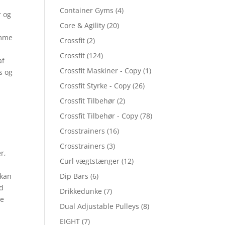
Container Gyms
(4)
r og
Core & Agility
(20)
omme
Crossfit
(2)
Crossfit
(124)
af
Crossfit Maskiner - Copy
(1)
s og
Crossfit Styrke - Copy
(26)
Crossfit Tilbehør
(2)
Crossfit Tilbehør - Copy
(78)
Crosstrainers
(16)
Crosstrainers
(3)
r,
Curl vægtstænger
(12)
 kan
Dip Bars
(6)
ed
Drikkedunke
(7)
ne
Dual Adjustable Pulleys
(8)
.
EIGHT
(7)