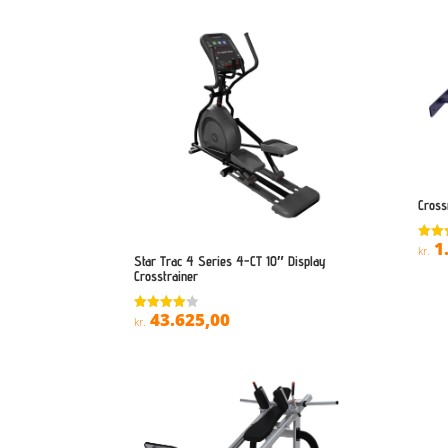
Cross
1
Vurde
kr.
Star Trac 4 Series 4-CT 10″ Display
4.1
ud af
Crosstrainer
43.625,00
Vurderet
kr.
4
ud af 5