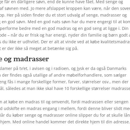
ge får en dårligere søvn, end de kunne have fået. Med senge og
en af søvnen med. Jo mere afslappet kroppen kan være, når den sove
r op. Her på siden finder du et stort udvalg af senge, madrasser og
dig en god søvn. Med en god nats søvn har du mere engergi til at k
performe bedre med en god madras og en god seng at ligge i. Din
de – når du er frisk og har energi, nyder din familie og børn godt 
du ikke er udhvilet. Der er alt at vinde ved at købe kvalitetsmadra
 er der ikke så meget at betænke sig på.
e og madrasser
klamer på tv’et, i avisen og i radioen, og Jysk er da også Danmarks
 der findes også utallige af andre møbelforhandlere, som sælger
ng fås i mange forskellige former, farver, størrelser osv., men der
ål, således at man ikke skal have 10 forskellige størrelser madrasse
en at købe en madras til og omvendt, fordi madrassen eller sengen
d udskifte en madras engang i mellem, fordi denne bliver slidt m
 Når du køber senge og madrasser online slipper du for at skulle lå
køb hjem. Med online handel kommer det direkte hjem til din adresse