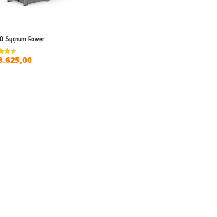
0 Sygnum Rower
8.625,00
ret
 5