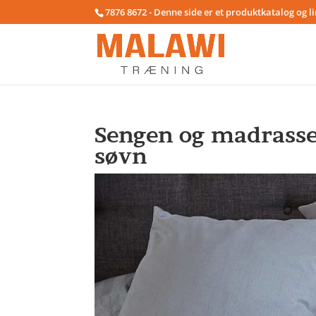
7876 8672 - Denne side er et produktkatalog og l
Sengen og madrassen
søvn