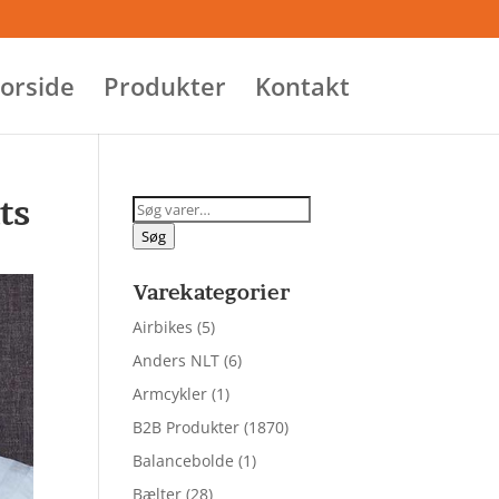
orside
Produkter
Kontakt
ts
Søg
efter:
Søg
Varekategorier
Airbikes
(5)
Anders NLT
(6)
Armcykler
(1)
B2B Produkter
(1870)
Balancebolde
(1)
Bælter
(28)