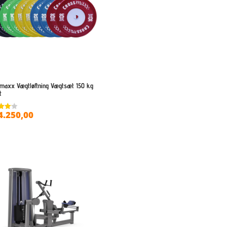
maxx Vægtløftning Vægtsæt 150 kg
t
4.250,00
ret
 5