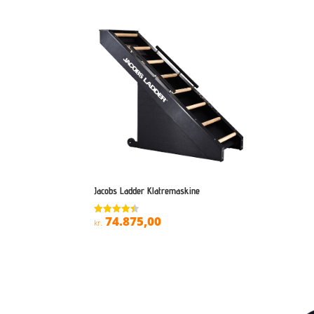
Jacobs Ladder Klatremaskine
74.875,00
Vurderet
kr.
4.4
ud af 5