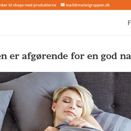
inker til shops med produkterne
mail@malwigruppen.dk
F
 er afgørende for en god na