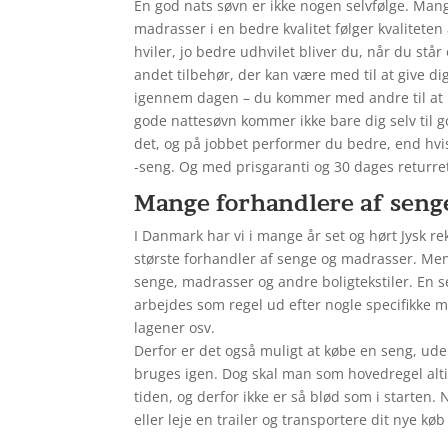
En god nats søvn er ikke nogen selvfølge. Man
madrasser i en bedre kvalitet følger kvalitet
hviler, jo bedre udhvilet bliver du, når du stå
andet tilbehør, der kan være med til at give 
igennem dagen – du kommer med andre til at 
gode nattesøvn kommer ikke bare dig selv til go
det, og på jobbet performer du bedre, end hvis 
-seng. Og med prisgaranti og 30 dages returret
Mange forhandlere af seng
I Danmark har vi i mange år set og hørt Jysk re
største forhandler af senge og madrasser. Men
senge, madrasser og andre boligtekstiler. En se
arbejdes som regel ud efter nogle specifikke m
lagener osv.
Derfor er det også muligt at købe en seng, ud
bruges igen. Dog skal man som hovedregel alti
tiden, og derfor ikke er så blød som i starten.
eller leje en trailer og transportere dit nye 