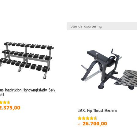
lus Inspiration Håndvægtstativ Sølv
æt)
2.375,00
ret
LMX. Hip Thrust Machine
 5
26.700,00
Vurderet
kr.
4.6
ud af 5