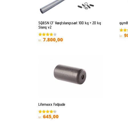
SQ&SN CF Vægtstangssæt 100 kg + 20 kg
gym8
Stang v2
9
Vurde
kr.
7.800,00
4.4
Vurderet
kr.
ud af
3.8
ud af 5
Lifemaxx Fodpude
645,00
Vurderet
kr.
4.3
ud af 5