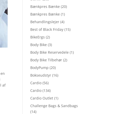
Bænkpres Bænke
(20)
Bænkpres Bænke
(1)
Behandlingslejer
(4)
Best of Black Friday
(15)
BikeErgs
(2)
Body Bike
(3)
Body Bike Reservedele
(1)
Body Bike Tilbehør
(2)
BodyPump
(20)
 en
Bokseudstyr
(16)
i
Cardio
(56)
l af
Cardio
(134)
Cardio Outlet
(1)
Challenge Bags & Sandbags
(14)