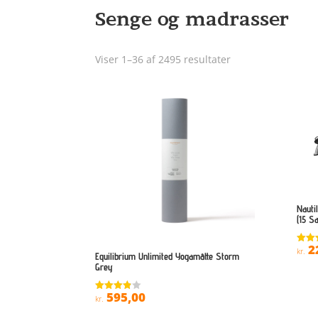
Senge og madrasser
Viser 1–36 af 2495 resultater
Nauti
(15 S
2
Vurde
kr.
Equilibrium Unlimited Yogamåtte Storm
4.6
Grey
ud af
595,00
Vurderet
kr.
3.8
ud af 5