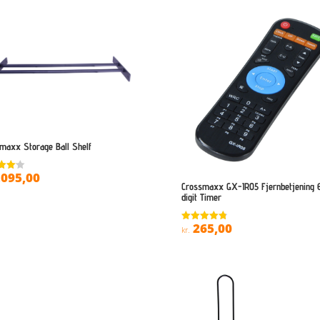
maxx Storage Ball Shelf
.095,00
ret
Crossmaxx GX-IR05 Fjernbetjening 
 5
digit Timer
265,00
Vurderet
kr.
4.8
ud af 5