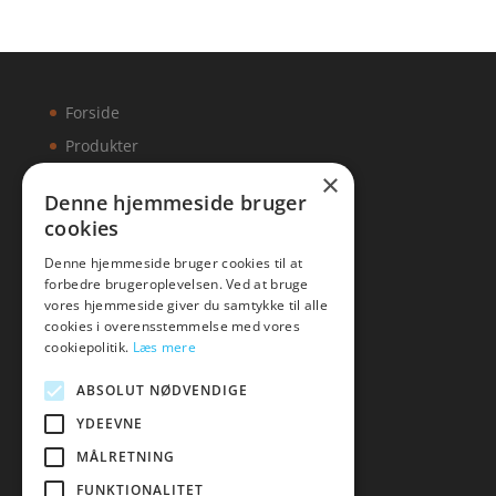
Forside
Produkter
×
Kontakt
Denne hjemmeside bruger
cookies
Artikler
Denne hjemmeside bruger cookies til at
forbedre brugeroplevelsen. Ved at bruge
vores hjemmeside giver du samtykke til alle
cookies i overensstemmelse med vores
Malawigruppen
cookiepolitik.
Læs mere
Tlf: 7876 8672
ABSOLUT NØDVENDIGE
Mail:
hej@malawigruppen.dk
YDEEVNE
MÅLRETNING
FUNKTIONALITET