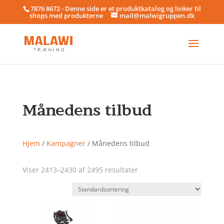
7876 8672 - Denne side er et produktkatalog og linker til
shops med produkterne
mail@malwigruppen.dk
Månedens tilbud
Hjem
/
Kampagner
/ Månedens tilbud
Viser 2413–2430 af 2495 resultater