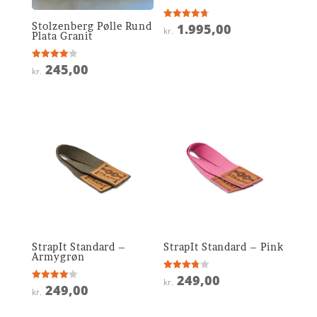
Stolzenberg Pølle Rund
1.995,00
Vurderet
kr.
4.7
Plata Granit
ud af 5
245,00
Vurderet
kr.
4
ud af 5
StrapIt Standard –
StrapIt Standard – Pink
Armygrøn
249,00
Vurderet
kr.
3.8
249,00
Vurderet
kr.
ud af 5
4
ud af 5