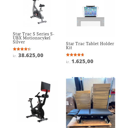
Star Trac S Series S-
UBX Motionscykel
Silver
Star Trac Tablet Holder
Kit
38.625,00
Vurderet
kr.
4.4
1.625,00
Vurderet
ud af 5
kr.
4.7
ud af 5