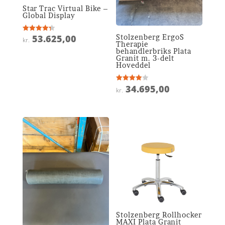
Star Trac Virtual Bike –
Global Display
Stolzenberg ErgoS
53.625,00
Vurderet
kr.
4.3
Therapie
ud af 5
behandlerbriks Plata
Granit m. 3-delt
Hoveddel
34.695,00
Vurderet
kr.
3.9
ud af 5
Stolzenberg Rollhocker
MAXI Plata Granit