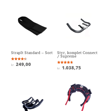
StrapIt Standard – Sort
Styr, komplet Connect
/ Supreme
249,00
Vurderet
kr.
4.4
1.038,75
Vurderet
kr.
ud af 5
4.7
ud af 5