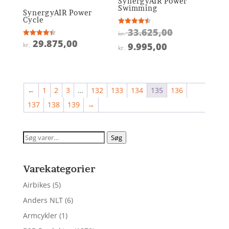
SynergyAIR Power
Swimming
SynergyAIR Power
Cycle
Den
33.625,00
Vurderet
kr.
4.5
29.875,00
Vurderet
oprindelige
ud af 5
Den
9.995,00
kr.
kr.
4.4
ud af 5
pris
aktuelle
var:
pris
kr. 33.625,0
er:
←
1
2
3
…
132
133
134
135
136
kr. 9.995,00.
137
138
139
→
Søg
Søg
efter:
Varekategorier
Airbikes
(5)
Anders NLT
(6)
Armcykler
(1)