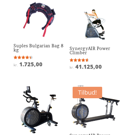
Suples Bulgarian Bag 8
SynergyAIR Power
kg
Climber
1.725,00
Vurderet
kr.
41.125,00
Vurderet
4.4
kr.
4.6
ud af 5
ud af 5
Tilbud!