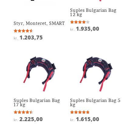
Suples Bulgarian Bag
12 kg
Styr, Monteret, SMART
1.935,00
Vurderet
kr.
4.1
ud af 5
1.203,75
Vurderet
kr.
4.6
ud af 5
Suples Bulgarian Bag
Suples Bulgarian Bag 5
17 kg
kg
2.225,00
1.615,00
Vurderet
Vurderet
kr.
kr.
4.5
4.8
ud af 5
ud af 5